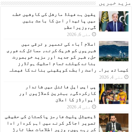
مزید خبریں
یقین ہے فیلڈ مارشل کی کاوشیں خطے
میں پائیدار امن کا باعث بنیں
گی،وزیراعظم
مئی 6, 2026
اسلام آباد کی تعمیر و ترقی میں
شہریوں کو شریک کرنے، مسائل کے فوری
حل، شہر کو جدید اور مزید خوبصورت
بنانے کیلئے تمام اسٹیک ہولڈرز
کیساتھ براہ راست رابطے کویقینی بنانے کا فیصلہ
مئی 4, 2026
پی ایس ایل فائنل میں شاندار
کارکردگی، بہترین کھلاڑیوں اور
ایوارڈز کا اعلان
مئی 4, 2026
ڈیجیٹل پلیٹ فارمز پاکستان کی حقیقی
تصویر اجاگر کرنے میں اہم کردار ادا
کر رہے ہیں، وزیر اطلاعات عطا تارڑ