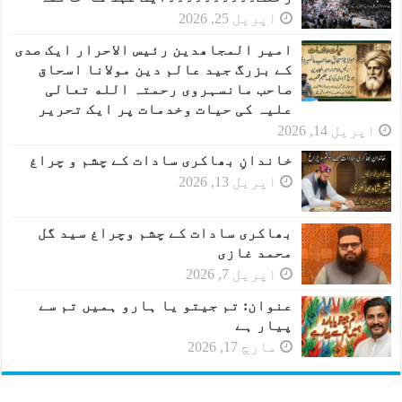
اپریل 25, 2026
امیر المجاھدین رئیس الاحرار ایک صدی
کے بزرگ جید عالم دین مولانا اسحاق
صاحب مانسہروی رحمتہ الله تعالی
علیہ کی حیات وخدمات پر ایک تحریر
اپریل 14, 2026
خاندانِ بھاکری سادات کے چشم و چراغ
اپریل 13, 2026
بھاکری سادات کے چشم وچراغ سید گل
محمد غازی
اپریل 7, 2026
عنوان: تم جیتو یا ہارو ہمیں تم سے
پیار ہے
مارچ 17, 2026