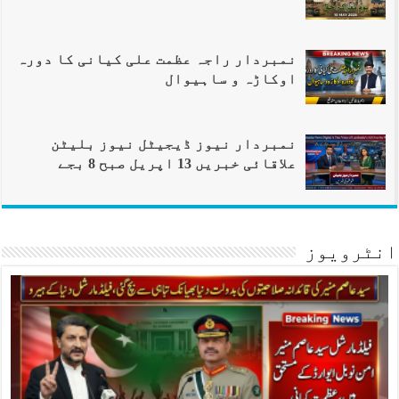
نمبردار راجہ عظمت علی کیانی کا دورہ
اوکاڑہ و ساہیوال
نمبردار نیوز ڈیجیٹل نیوز بلیٹن
علاقائی خبریں 13 اپریل صبح 8 بجے
انٹرویوز