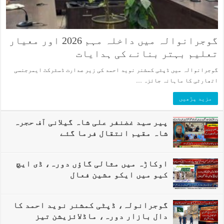
گوجرانوالہ میں داخلہ مہم 2026 اور معیار
تعلیم بہتر بنانے کی ہدایات
گوجرانوالہ میں ڈپٹی کمشنر نوید احمد کی زیر صدارت ڈسٹرکٹ ایمرجنسی
اتھارٹی کا ماہانہ جائزہ …
مزید پڑھیں
پیر سید غضنفر علی شاہ گیلانی آف حجرہ
شاہ مقیم انتقال فرما گئے
اوکاڑہ میں مثالی گاؤں دورہ، ڈی ایچ
کیو میں ایکو مشین فعال
گوجرانولہ، ڈپٹی کمشنر نوید احمد کا
دال بازار دورہ، ماڈلائزیشن تیز