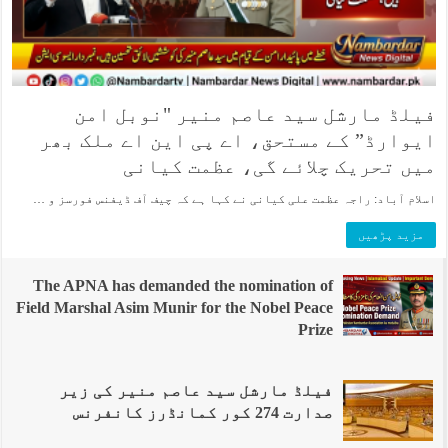
فیلڈ مارشل سید عاصم منیر "نوبل امن
ایوارڈ” کے مستحق، اے پی این اے ملک بھر
میں تحریک چلائے گی، عظمت کیانی
اسلام آباد: راجہ عظمت علی کیانی نے کہا ہے کہ چیف آف ڈیفنس فورسز و …
مزید پڑھیں
The APNA has demanded the nomination of
Field Marshal Asim Munir for the Nobel Peace
Prize
فیلڈ مارشل سید عاصم منیر کی زیر
صدارت 274 کور کمانڈرز کانفرنس