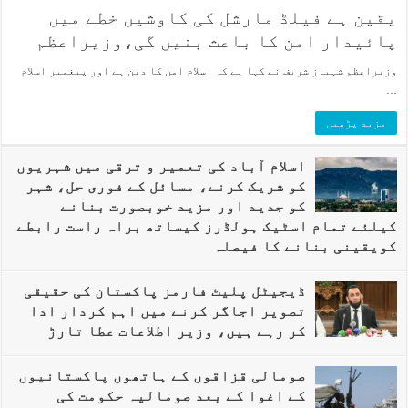
یقین ہے فیلڈ مارشل کی کاوشیں خطے میں
پائیدار امن کا باعث بنیں گی،وزیراعظم
وزیراعظم شہباز شریف نے کہا ہے کہ اسلام امن کا دین ہے اور پیغمبر اسلام
…
مزید پڑھیں
اسلام آباد کی تعمیر و ترقی میں شہریوں
کو شریک کرنے، مسائل کے فوری حل، شہر
کو جدید اور مزید خوبصورت بنانے
کیلئے تمام اسٹیک ہولڈرز کیساتھ براہ راست رابطے
کویقینی بنانے کا فیصلہ
ڈیجیٹل پلیٹ فارمز پاکستان کی حقیقی
تصویر اجاگر کرنے میں اہم کردار ادا
کر رہے ہیں، وزیر اطلاعات عطا تارڑ
صومالی قزاقوں کے ہاتھوں پاکستانیوں
کے اغوا کے بعد صومالیہ حکومت کی