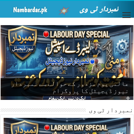
عالمی یوم مزدور کے حوالے سے نمبردار
نیوز ڈیجیٹل کا پروگرام
نمبردار ٹی وی