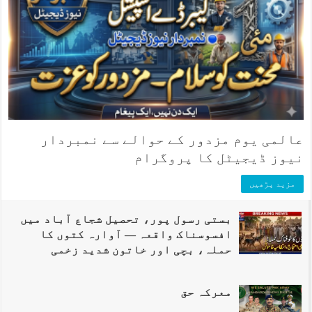
عالمی یوم مزدور کے حوالے سے نمبردار
نیوز ڈیجیٹل کا پروگرام
مزید پڑھیں
بستی رسول پور، تحصیل شجاع آباد میں
افسوسناک واقعہ — آوارہ کتوں کا
حملہ، بچی اور خاتون شدید زخمی
معرکہ حق