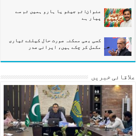
عنوان: تم جیتو یا ہارو ہمیں تم سے
پیار ہے
کسی بھی ممکنہ صورت حال کیلئے تیاری
مکمل کر چکے ہیں، ایرانی صدر
علاقائی خبریں