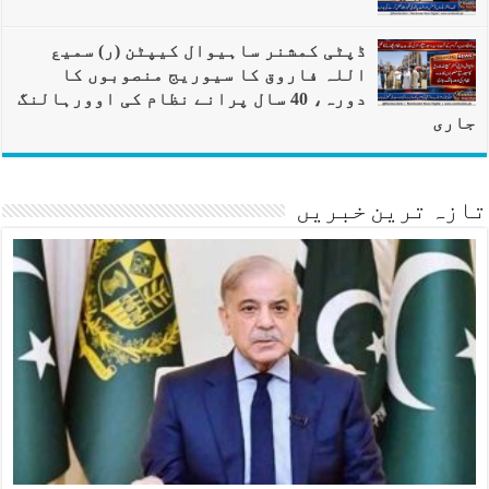
ڈپٹی کمشنر ساہیوال کیپٹن (ر) سمیع
اللہ فاروق کا سیوریج منصوبوں کا
دورہ، 40 سال پرانے نظام کی اوورہالنگ
جاری
تازہ ترین خبریں