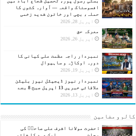
بستی رسول پور، تحصیل شجاع آباد میں
افسوسناک واقعہ — آوارہ کتوں کا
حملہ، بچی اور خاتون شدید زخمی
اپریل 28, 2026
معرکہ حق
اپریل 26, 2026
نمبردار راجہ عظمت علی کیانی کا
دورہ اوکاڑہ و ساہیوال
اپریل 19, 2026
نمبردار نیوز ڈیجیٹل نیوز بلیٹن
علاقائی خبریں 13 اپریل صبح 8 بجے
اپریل 13, 2026
کالم و مضامین
: حضرت مولانا اشرف علی صاحبؒ کی
رحلت۔۔۔۔۔۔۔۔۔۔ایک عہد کا خاتمہ