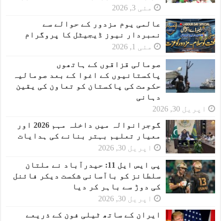
مئی 3, 2026
عالمی یوم مزدور کے حوالے سے
نمبردار نیوز ڈیجیٹل کا پروگرام
مئی 1, 2026
صومالی قزاقوں کے ہاتھوں
پاکستانیوں کے اغوا کے بعد صومالیہ
حکومت کی پاکستان کو تعاون کی یقین
دہانی
اپریل 30, 2026
گوجرانوالہ میں داخلہ مہم 2026 اور
معیار تعلیم بہتر بنانے کی ہدایات
اپریل 30, 2026
پی ایس ایل 11: حیدرآباد نے ملتان
سلطانز کو باآسانی شکست دیکر فائنل
کی دوڑ سے باہر کر دیا
اپریل 30, 2026
ایران کے ساتھ ٹیلی فون کے ذریعے