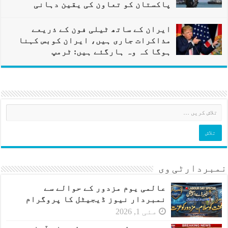
پاکستان کو تعاون کی یقین دہانی
ایران کے ساتھ ٹیلی فون کے ذریعے
مذاکرات جاری ہیں، ایران کوبس کہنا
ہوگا کہ وہ ہارگئے ہیں: ٹرمپ
نمبردارٹی وی
عالمی یوم مزدور کے حوالے سے
نمبردار نیوز ڈیجیٹل کا پروگرام
مئی 1, 2026