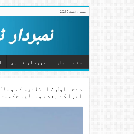
جمعہ , اگست 7 2026
صفحہ اول
نمبردار ٹی وی
ا
صفحہ اول
/
آرکائیو
/
صومالی
اغوا کے بعد صومالیہ حکومت 