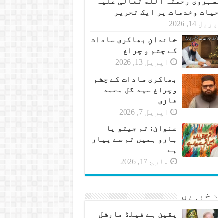
سہروی رحمتہ الله تعالی علیہ
حیات وخدمات پر ایک تحریر
یل 14, 2026
خاندانِ بھاکری سادات
کے چشم و چراغ
اپریل 13, 2026
بھاکری سادات کے چشم
وچراغ سید گل محمد
غازی
اپریل 7, 2026
عنوان: تم جیتو یا
ہارو ہمیں تم سے پیار
ہے
مارچ 17, 2026
 خبریں
یقین ہے فیلڈ مارشل