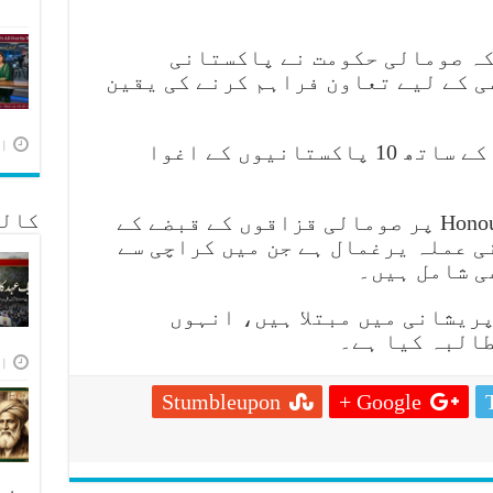
کہ صومالی حکومت نے پاکستانی
ی کے لیے تعاون فراہم کرنے کی یقین
اپر
پاکستان نے صومالی حکومت کے ساتھ 10 پاکستانیوں کے اغوا
یاد رہے کہ بحری جہاز Honour 25 پر صومالی قزاقوں کے قبضے کے
کالم
اکستانی عملہ یرغمال ہے جن میں کراچی سے
ی شامل ہیں۔
ریشانی میں مبتلا ہیں، انہوں
طالبہ کیا ہے۔
اپر
Stumbleupon
Google +