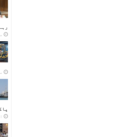
رہے
مئی
مئی
پاک
اپر