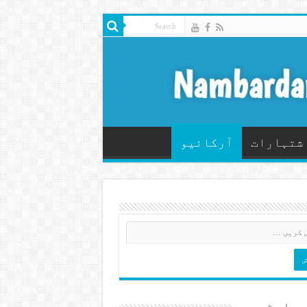
شتہارات
آرکائیو