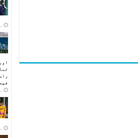
مئی
اور
تما
راس
فیص
مئی
مئی