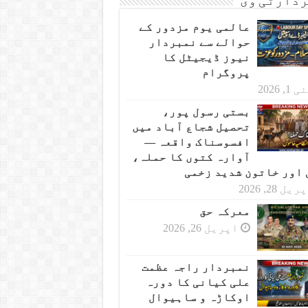
دارٹی وی
عالمی یوم مزدور کے
حوالے سے نمبردار
نیوز ڈیجیٹل کا
پروگرام
 1, 2026
بستی رسول پور،
تحصیل شجاع آباد میں
افسوسناک واقعہ —
آوارہ کتوں کا حملہ،
 اور خاتون شدید زخمی
یل 28, 2026
معرکہ حق
اپریل 26, 2026
نمبردار راجہ عظمت
علی کیانی کا دورہ
اوکاڑہ و ساہیوال