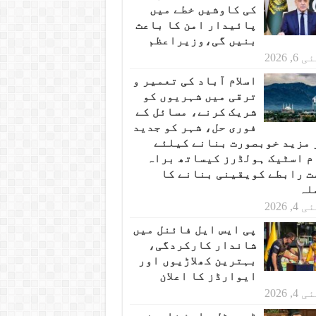
کی کاوشیں خطے میں
پائیدار امن کا باعث
بنیں گی،وزیراعظم
 6, 2026
اسلام آباد کی تعمیر و
ترقی میں شہریوں کو
شریک کرنے، مسائل کے
فوری حل، شہر کو جدید
 مزید خوبصورت بنانے کیلئے
م اسٹیک ہولڈرز کیساتھ براہ
ت رابطے کویقینی بنانے کا
لہ
 4, 2026
پی ایس ایل فائنل میں
شاندار کارکردگی،
بہترین کھلاڑیوں اور
ایوارڈز کا اعلان
 4, 2026