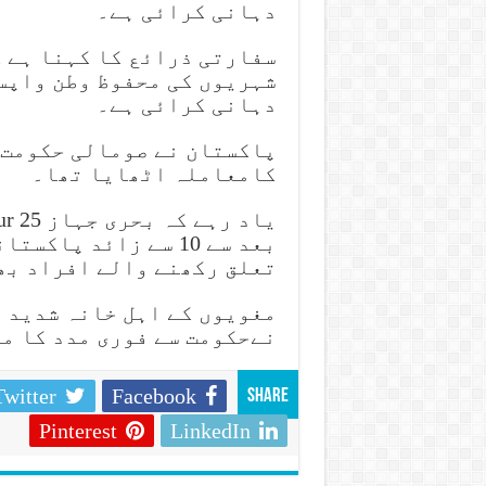
دہانی کرائی ہے۔
سفارتی ذرائع کا کہنا ہے 
شہریوں کی محفوظ وطن واپس
دہانی کرائی ہے۔
کامعاملہ اٹھایا تھا۔
بعد سے 10 سے زائد پ
تعلق رکھنے والے افراد بھ
مغویوں کے اہل خانہ شدید پ
نےحکومت سے فوری مدد کا م
Twitter
Facebook
Share
Pinterest
LinkedIn