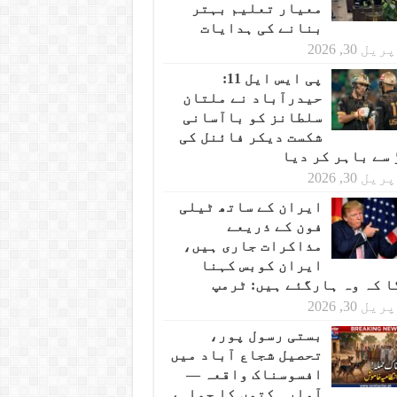
معیار تعلیم بہتر
بنانے کی ہدایات
یل 30, 2026
پی ایس ایل 11:
حیدرآباد نے ملتان
سلطانز کو باآسانی
شکست دیکر فائنل کی
 سے باہر کر دیا
یل 30, 2026
ایران کے ساتھ ٹیلی
فون کے ذریعے
مذاکرات جاری ہیں،
ایران کوبس کہنا
ا کہ وہ ہارگئے ہیں: ٹرمپ
یل 30, 2026
بستی رسول پور،
تحصیل شجاع آباد میں
افسوسناک واقعہ —
آوارہ کتوں کا حملہ،