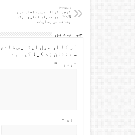
Previous
گوجرانوالہ میں داخلہ مہم
2026 اور معیار تعلیم بہتر
بنانے کی ہدایات
جواب دیں
آپ کا ای میل ایڈریس شائع 
سے نشان زد کیا گیا ہے
تبصرہ
*
نام
*