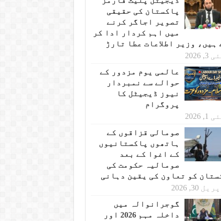
ڈیجیٹل پلیٹ فارمز
پاکستان کی حقیقی
تصویر اجاگر کرنے
میں اہم کردار ادا کر
 ہیں، وزیر اطلاعات عطا تارڑ
 3, 2026
عالمی یوم مزدور کے
حوالے سے نمبردار
نیوز ڈیجیٹل کا
پروگرام
 1, 2026
صومالی قزاقوں کے
ہاتھوں پاکستانیوں
کے اغوا کے بعد
صومالیہ حکومت کی
ستان کو تعاون کی یقین دہانی
یل 30, 2026
گوجرانوالہ میں
داخلہ مہم 2026 اور