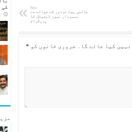
مان
کی 
Next
عالمی یوم مزدور کے حوالے سے
اپر
نمبردار نیوز ڈیجیٹل کا
پروگرام
نہیں کیا جائے گا۔
ضروری خانوں کو
*
مزید