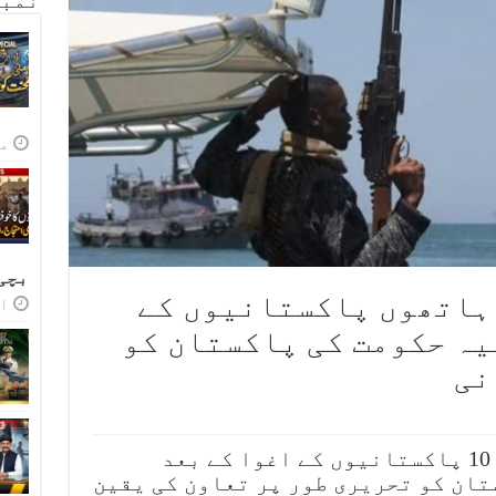
نمبر
مئی
بچی
ہاتھوں پاکستانیوں کے
اپر
یہ حکومت کی پاکستان کو
نی
صومالی قزاقوں کے ہاتھوں 10 پاکستانیوں کے اغوا کے بعد
تان کو تحریری طور پر تعاون کی یقین