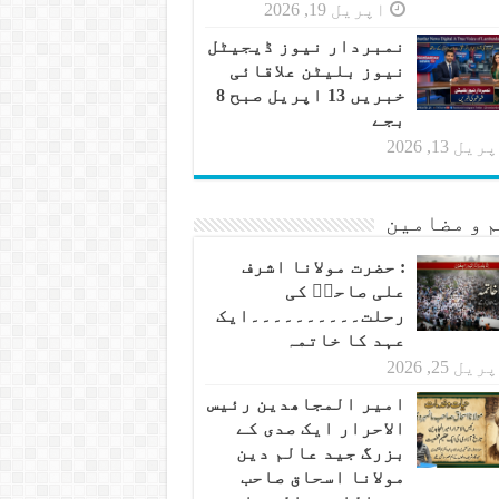
اپریل 19, 2026
نمبردار نیوز ڈیجیٹل
نیوز بلیٹن علاقائی
خبریں 13 اپریل صبح 8
بجے
یل 13, 2026
 و مضامین
: حضرت مولانا اشرف
علی صاحبؒ کی
رحلت۔۔۔۔۔۔۔۔۔۔ایک
عہد کا خاتمہ
یل 25, 2026
امیر المجاھدین رئیس
الاحرار ایک صدی کے
بزرگ جید عالم دین
مولانا اسحاق صاحب