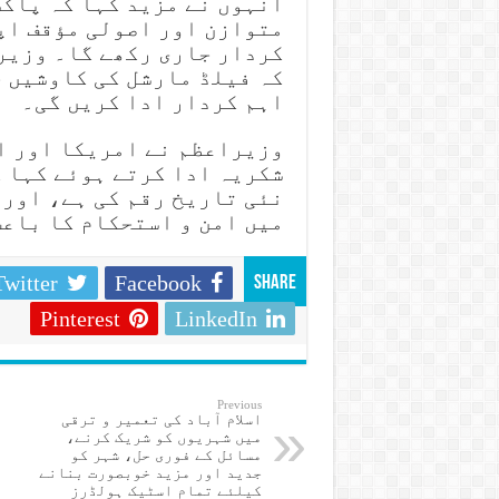
انہوں نے مزید کہا کہ پاکس
متوازن اور اصولی مؤقف اپ
کردار جاری رکھے گا۔ وزیر
کہ فیلڈ مارشل کی کاوشیں خ
اہم کردار ادا کریں گی۔
وزیراعظم نے امریکا اور ای
شکریہ ادا کرتے ہوئے کہا ک
نئی تاریخ رقم کی ہے، اور 
میں امن و استحکام کا باعث
Twitter
Facebook
Share
Pinterest
LinkedIn
Previous
اسلام آباد کی تعمیر و ترقی
میں شہریوں کو شریک کرنے،
مسائل کے فوری حل، شہر کو
جدید اور مزید خوبصورت بنانے
کیلئے تمام اسٹیک ہولڈرز