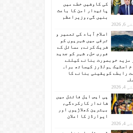
کی کاوشیں خطے میں
پائیدار امن کا باعث
بنیں گی،وزیراعظم
 6, 2026
اسلام آباد کی تعمیر و
ترقی میں شہریوں کو
شریک کرنے، مسائل کے
فوری حل، شہر کو جدید
 مزید خوبصورت بنانے کیلئے
م اسٹیک ہولڈرز کیساتھ براہ
ت رابطے کویقینی بنانے کا
لہ
 4, 2026
پی ایس ایل فائنل میں
شاندار کارکردگی،
بہترین کھلاڑیوں اور
ایوارڈز کا اعلان
 4, 2026