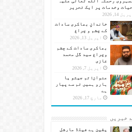
سہروی رحمتہ الله تعالی علیہ
حیات وخدمات پر ایک تحریر
یل 14, 2026
خاندانِ بھاکری سادات
کے چشم و چراغ
اپریل 13, 2026
بھاکری سادات کے چشم
وچراغ سید گل محمد
غازی
اپریل 7, 2026
عنوان: تم جیتو یا
ہارو ہمیں تم سے پیار
ہے
مارچ 17, 2026
 خبریں
یقین ہے فیلڈ مارشل