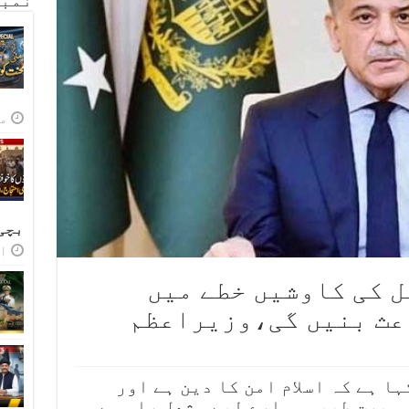
نمبر
مئی
بچی
اپر
ل کی کاوشیں خطے میں
عث بنیں گی،وزیراعظم
ا ہے کہ اسلام امن کا دین ہے اور
 سیرتِ طیبہ ہمارے لیے مشعلِ راہ ہے۔