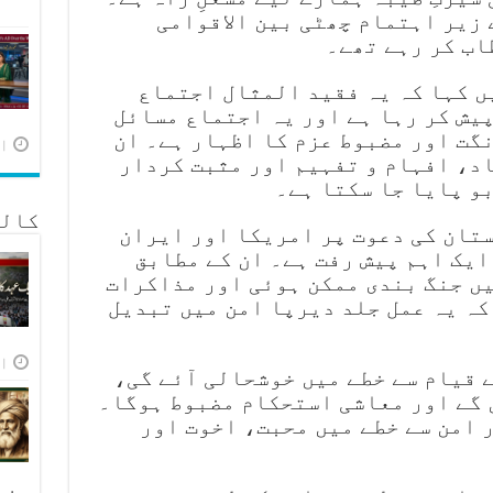
زیر اہتمام چھٹی بین الاقوامی
اب کر رہے تھے۔
ں کہا کہ یہ فقید المثال اجتماع
پیش کر رہا ہے اور یہ اجتماع مسائل
گت اور مضبوط عزم کا اظہار ہے۔ ان
اپر
اد، افہام و تفہیم اور مثبت کردار
و پایا جا سکتا ہے۔
کالم
ستان کی دعوت پر امریکا اور ایران
ا ایک اہم پیش رفت ہے۔ ان کے مطابق
یں جنگ بندی ممکن ہوئی اور مذاکرات
 کہ یہ عمل جلد دیرپا امن میں تبدیل
اپر
 قیام سے خطے میں خوشحالی آئے گی،
 گے اور معاشی استحکام مضبوط ہوگا۔
 امن سے خطے میں محبت، اخوت اور