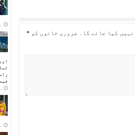
مئی
نہیں کیا جائے گا۔
ضروری خانوں کو
*
اور
تما
راس
فیص
مئی
مئی