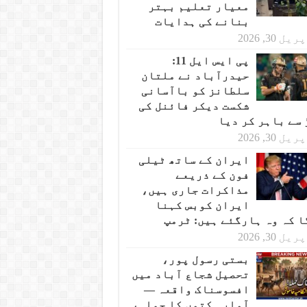
معیار تعلیم بہتر
بنانے کی ہدایات
یل 30, 2026
پی ایس ایل 11:
حیدرآباد نے ملتان
سلطانز کو باآسانی
شکست دیکر فائنل کی
 سے باہر کر دیا
یل 30, 2026
ایران کے ساتھ ٹیلی
فون کے ذریعے
مذاکرات جاری ہیں،
ایران کوبس کہنا
ا کہ وہ ہارگئے ہیں: ٹرمپ
یل 30, 2026
بستی رسول پور،
تحصیل شجاع آباد میں
افسوسناک واقعہ —
آوارہ کتوں کا حملہ،