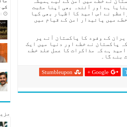
تان نے خطے میں امن کے لیے ہمیشہ
مان
نایا ہے اور آئندہ بھی اپنا مثبت
کی 
اعظم نے اس امید کا اظہار بھی کیا
اپر
طے میں پائیدار امن کے قیام میں
ران کے وفود کا پاکستان آنے پر
ہ پاکستان نے خطے اور دنیا میں ایک
امید ہے کہ مذاکرات کا عمل جلد خطے
 بنے گا۔
Stumbleupon
Google +
مزید