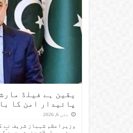
یقین ہے فیلڈ مارش
پائیدار امن کا با
مئی 6, 2026
وزیراعظم شہباز شریف نے کہ
پیغمبر اسلام حضرت محمد ؐکی