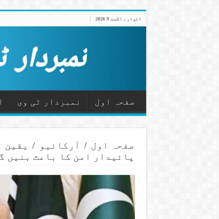
اتوار , اگست 9 2026
صفحہ اول
نمبردار ٹی وی
ا
صفحہ اول
/
آرکائیو
/
یقین ہ
پائیدار امن کا باعث بنیں 