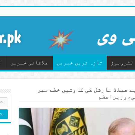
نٹرویوز
تازہ ترین خبریں
علاقائی خبریں
ا
ے فیلڈ مارشل کی کاوشیں خطے میں
گی،وزیراعظم