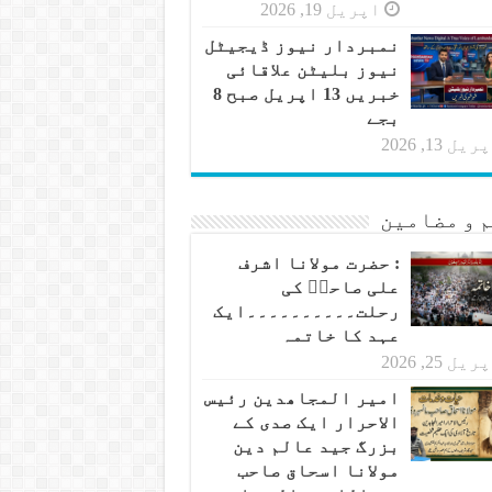
اپریل 19, 2026
نمبردار نیوز ڈیجیٹل
نیوز بلیٹن علاقائی
خبریں 13 اپریل صبح 8
بجے
یل 13, 2026
 و مضامین
: حضرت مولانا اشرف
علی صاحبؒ کی
رحلت۔۔۔۔۔۔۔۔۔۔ایک
عہد کا خاتمہ
یل 25, 2026
امیر المجاھدین رئیس
الاحرار ایک صدی کے
بزرگ جید عالم دین
مولانا اسحاق صاحب