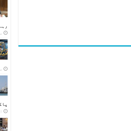
رہے
مئی
مئی
پاک
اپر