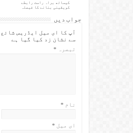
کیساتھ براہ راست رابطے
کویقینی بنانے کا فیصلہ
جواب دیں
آپ کا ای میل ایڈریس شائع 
سے نشان زد کیا گیا ہے
تبصرہ
*
نام
*
ای میل
*