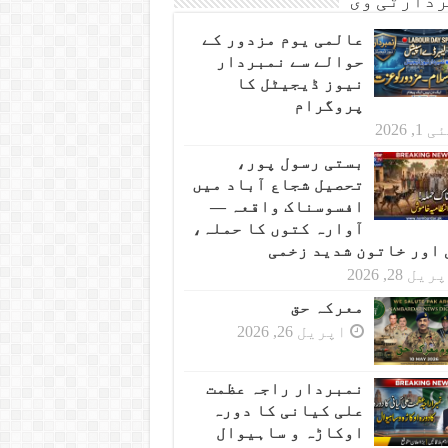
دارٹی وی
عالمی یوم مزدور کے
حوالے سے نمبردار
نیوز ڈیجیٹل کا
پروگرام
 1, 2026
بستی رسول پور،
تحصیل شجاع آباد میں
افسوسناک واقعہ —
آوارہ کتوں کا حملہ،
 اور خاتون شدید زخمی
یل 28, 2026
معرکہ حق
اپریل 26, 2026
نمبردار راجہ عظمت
علی کیانی کا دورہ
اوکاڑہ و ساہیوال