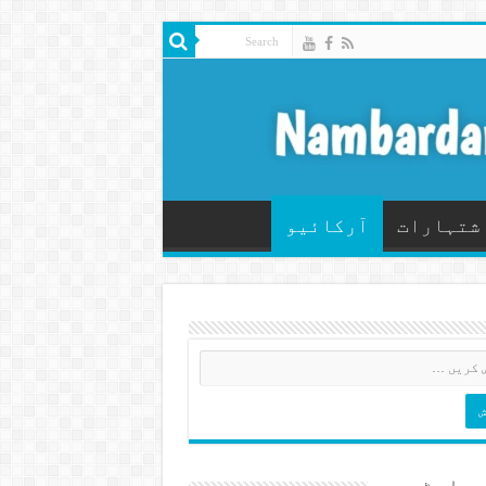
شتہارات
آرکائیو