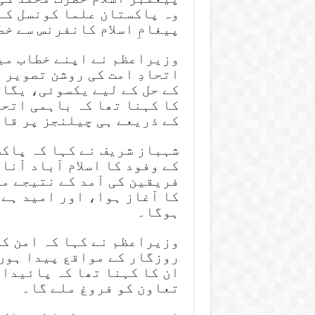
وہ پاکستان علما کونسل کے 
پیغامِ اسلام کانفرنس سے خط
وزیراعظم نے اپنے خطاب می
اتحادِ امت کی روشن تصویر 
کے حل کے لیے یکسوئی، یگان
کا کہنا تھا کہ باہمی اتح
کے ذریعے ہی چیلنجز پر قاب
شہباز شریف نے کہا کہ پاک
کے وفود کا اسلام آباد آن
فریقین کی آمد کے نتیجے م
کا آغاز ہوا، اور امید ہے
ہوگا۔
وزیراعظم نے کہا کہ امن کے
روزگار کے مواقع پیدا ہوں
ان کا کہنا تھا کہ پائیدار
تعاون کو فروغ ملے گا۔