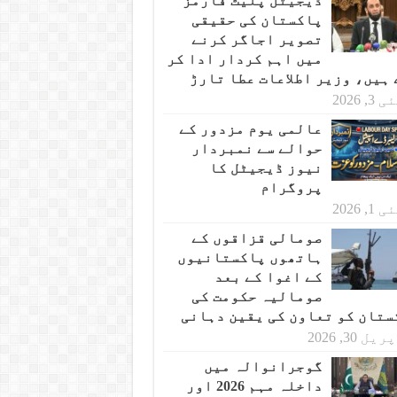
ڈیجیٹل پلیٹ فارمز
پاکستان کی حقیقی
تصویر اجاگر کرنے
میں اہم کردار ادا کر
 ہیں، وزیر اطلاعات عطا تارڑ
 3, 2026
عالمی یوم مزدور کے
حوالے سے نمبردار
نیوز ڈیجیٹل کا
پروگرام
 1, 2026
صومالی قزاقوں کے
ہاتھوں پاکستانیوں
کے اغوا کے بعد
صومالیہ حکومت کی
ستان کو تعاون کی یقین دہانی
یل 30, 2026
گوجرانوالہ میں
داخلہ مہم 2026 اور