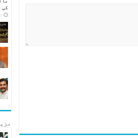
مان
کی 
اپر
مزید