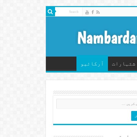
شتہارات
آرکائیو