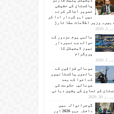
ڈیجیٹل پلیٹ فارمز
پاکستان کی حقیقی
تصویر اجاگر کرنے
میں اہم کردار ادا کر
 ہیں، وزیر اطلاعات عطا تارڑ
 3, 2026
عالمی یوم مزدور کے
حوالے سے نمبردار
نیوز ڈیجیٹل کا
پروگرام
 1, 2026
صومالی قزاقوں کے
ہاتھوں پاکستانیوں
کے اغوا کے بعد
صومالیہ حکومت کی
ستان کو تعاون کی یقین دہانی
یل 30, 2026
گوجرانوالہ میں
داخلہ مہم 2026 اور