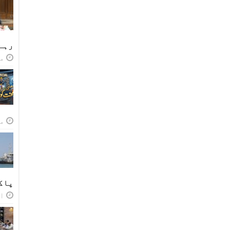
رہے
مئی
مئی
پاک
اپر