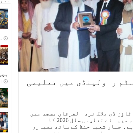
نمبر
مئی
بچی
ٹم راولپنڈی میں تعلیمی
اپر
 ٹاؤن ڈی بلاک نزد الفرقان مسجد میں
قائم العلم ایجوکیشن سسٹم میں نئے تعلیمی سال 2026 کا
ہے، جہاں شعبہ حفظ کے ساتھ معیاری