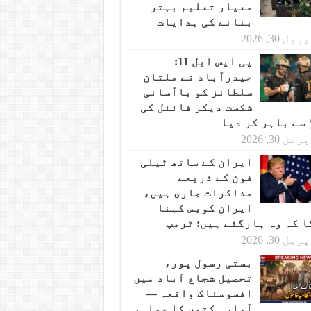
معیار تعلیم بہتر
بنانے کی ہدایات
یل 30, 2026
پی ایس ایل 11:
حیدرآباد نے ملتان
سلطانز کو باآسانی
شکست دیکر فائنل کی
 سے باہر کر دیا
یل 30, 2026
ایران کے ساتھ ٹیلی
فون کے ذریعے
مذاکرات جاری ہیں،
ایران کوبس کہنا
ا کہ وہ ہارگئے ہیں: ٹرمپ
یل 30, 2026
بستی رسول پور،
تحصیل شجاع آباد میں
افسوسناک واقعہ —
آوارہ کتوں کا حملہ،