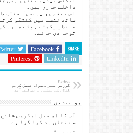
انگلش میڈیم تعلیم بھی جا
داخلے جاری ہیں۔
اس موقع پر پرنسپل مفتی طا
ساتھ نشست میں گفتگو کرتے
مدنظر رکھتے ہوئے طلبہ کی 
توجہ دی جائے۔
Twitter
Facebook
Share
Pinterest
LinkedIn
Previous
گورنر خیبرپختواہ فیصل کریم
کنڈی کی نیشنل پریس کلب آمد
جواب دیں
آپ کا ای میل ایڈریس شائع 
سے نشان زد کیا گیا ہے
تبصرہ
*