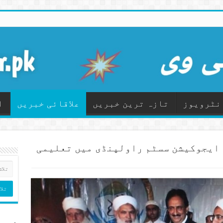
نٹرویوز
تازہ ترین خبریں
علاقائی خبریں
ا
ایجوکیشن سسٹم راولپنڈی میں تعلیمی