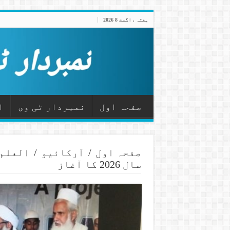
ہفتہ , اگست 8 2026
صفحہ اول
نمبردار ٹی وی
ا
صفحہ اول
/
آرکائیو
/
العلم 
سال 2026 کا آغاز