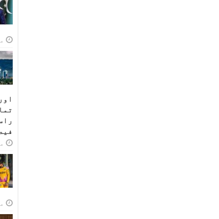
مئی
اور
تما
راس
فیص
مئی
مئی