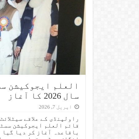
العلم ایجوکیشن سس
سال 2026 کا آغاز
اپریل 7, 2026
راولپنڈی کے علاقے سیٹلائٹ
باقاعدہ آغاز کر دیا گیا 