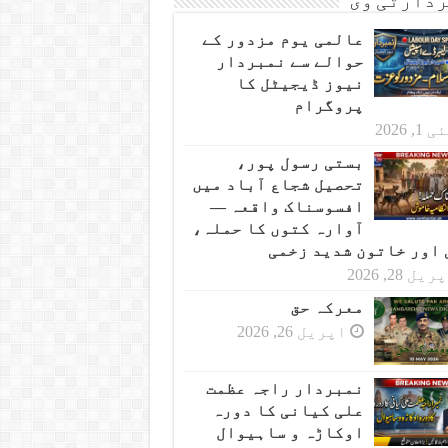
دارٹی وی
عالمی یوم مزدور کے
حوالے سے نمبردار
نیوز ڈیجیٹل کا
پروگرام
 1, 2026
بستی رسول پور،
تحصیل شجاع آباد میں
افسوسناک واقعہ —
آوارہ کتوں کا حملہ،
 اور خاتون شدید زخمی
یل 28, 2026
معرکہ حق
اپریل 26, 2026
نمبردار راجہ عظمت
علی کیانی کا دورہ
اوکاڑہ و ساہیوال