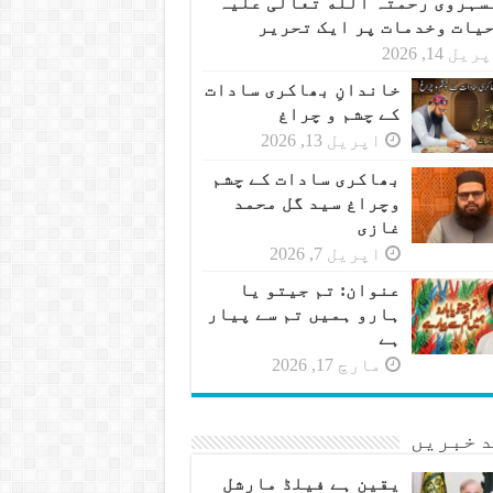
سہروی رحمتہ الله تعالی علیہ
حیات وخدمات پر ایک تحریر
یل 14, 2026
خاندانِ بھاکری سادات
کے چشم و چراغ
اپریل 13, 2026
بھاکری سادات کے چشم
وچراغ سید گل محمد
غازی
اپریل 7, 2026
عنوان: تم جیتو یا
ہارو ہمیں تم سے پیار
ہے
مارچ 17, 2026
 خبریں
یقین ہے فیلڈ مارشل