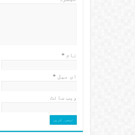
نام
*
ای میل
*
ویب‌ سائٹ