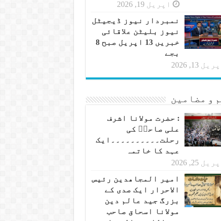
اپریل 19, 2026
نمبردار نیوز ڈیجیٹل
نیوز بلیٹن علاقائی
خبریں 13 اپریل صبح 8
بجے
یل 13, 2026
 و مضامین
: حضرت مولانا اشرف
علی صاحبؒ کی
رحلت۔۔۔۔۔۔۔۔۔۔ایک
عہد کا خاتمہ
یل 25, 2026
امیر المجاھدین رئیس
الاحرار ایک صدی کے
بزرگ جید عالم دین
مولانا اسحاق صاحب