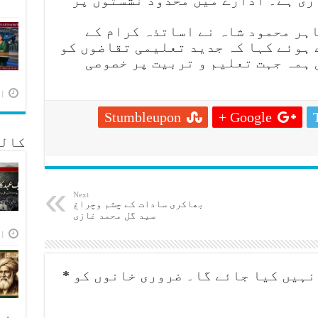
ری ہے۔ ادارے میں محدود نشستوں پر
ہر محمود شاہ نے اساتذہ کرام کے
 ہوئے کہا کہ جدید تعلیمی تقاضوں کو
ہمہ جہت تعلیم و تربیت پر خصوصی
اپر
Stumbleupon
Google +
کالم
Next
بھاکری سادات کے چشم وچراغ
سید گل محمد غازی
اپر
نہیں کیا جائے گا۔
ضروری خانوں کو
*