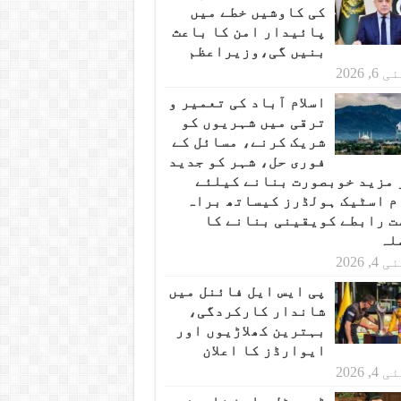
کی کاوشیں خطے میں
پائیدار امن کا باعث
بنیں گی،وزیراعظم
 6, 2026
اسلام آباد کی تعمیر و
ترقی میں شہریوں کو
شریک کرنے، مسائل کے
فوری حل، شہر کو جدید
 مزید خوبصورت بنانے کیلئے
م اسٹیک ہولڈرز کیساتھ براہ
ت رابطے کویقینی بنانے کا
لہ
 4, 2026
پی ایس ایل فائنل میں
شاندار کارکردگی،
بہترین کھلاڑیوں اور
ایوارڈز کا اعلان
 4, 2026