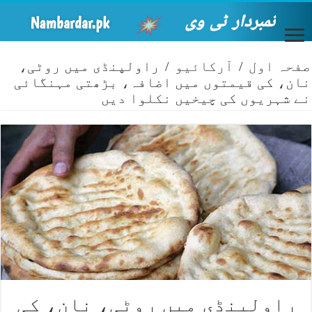
صفحہ اول
/
آرکائیو
/
راولپنڈی میں روٹی،
نان، کی قیمتوں میں اضافہ، بڑھتی مہنگائی
نے شہریوں کی چیخیں نکلوا دیں
راولپنڈی میں روٹی، نان، کی