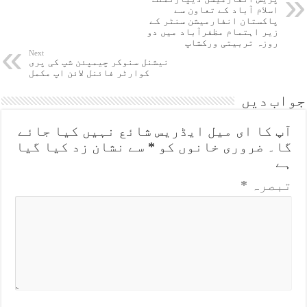
اسلام آباد کے تعاون سے
پاکستان انفارمیشن سنٹر کے
زیر اہتمام مظفرآباد میں دو
روزہ تربیتی ورکشاپ
Next
نیشنل سنوکر چیمپئن شپ کی پری
کوارٹر فائنل لائن اپ مکمل
جواب دیں
آپ کا ای میل ایڈریس شائع نہیں کیا جائے
گا۔
ضروری خانوں کو
*
سے نشان زد کیا گیا
ہے
تبصرہ
*