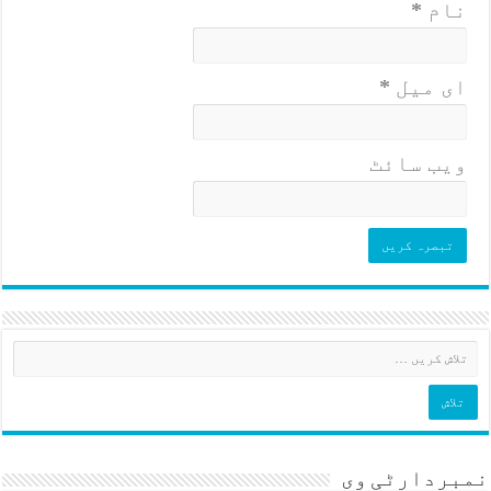
نام
*
ای میل
*
ویب‌ سائٹ
نمبردارٹی وی