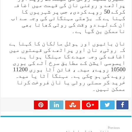
پراٹھے و روغنی نان کی قیمت میں اضافہ
کرکے 50 روپے کردی، جس پر شہریوں کا
کہنا ہے کہ بڑھتی مہنگائی کی وجہ سے اب
ان کے لیے دو وقت کی روٹی کھانا بھی
ناممکن بن گیا ہے۔
نان بائیوں اور ہوٹل مالکان کا کہنا ہے
کہ روٹی، نان اور پراٹھے کی قیمتوں میں
اضافے کی وجہ میدے کا مہنگا ہونا ہے۔
ایسوسی ایشن کے مطابق سرخ آٹے کی بوری
10500 روپے، میدہ، فائن آٹا بوری 11200
روپے کی ہو چکی ہے۔ مہنگا آٹا یا میدہ
خرید کر سستی روٹی یا نان فروخت کرنا
ممکن نہیں۔
Previous
پریس انفارمیشن ڈیپارٹمنٹ