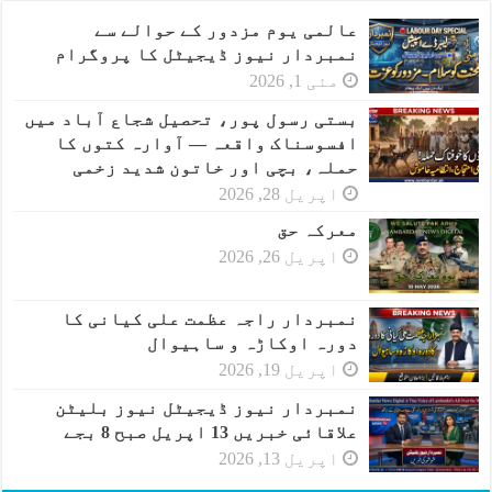
عالمی یوم مزدور کے حوالے سے
نمبردار نیوز ڈیجیٹل کا پروگرام
مئی 1, 2026
بستی رسول پور، تحصیل شجاع آباد میں
افسوسناک واقعہ — آوارہ کتوں کا
حملہ، بچی اور خاتون شدید زخمی
اپریل 28, 2026
معرکہ حق
اپریل 26, 2026
نمبردار راجہ عظمت علی کیانی کا
دورہ اوکاڑہ و ساہیوال
اپریل 19, 2026
نمبردار نیوز ڈیجیٹل نیوز بلیٹن
علاقائی خبریں 13 اپریل صبح 8 بجے
اپریل 13, 2026