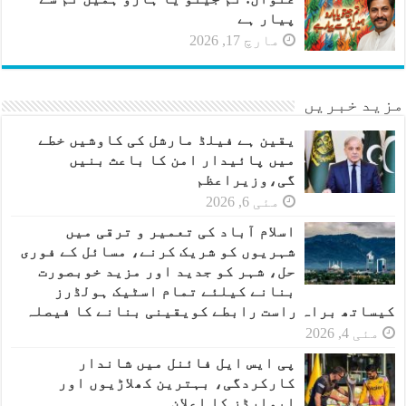
پیار ہے
مارچ 17, 2026
مزید خبریں
یقین ہے فیلڈ مارشل کی کاوشیں خطے
میں پائیدار امن کا باعث بنیں
گی،وزیراعظم
مئی 6, 2026
اسلام آباد کی تعمیر و ترقی میں
شہریوں کو شریک کرنے، مسائل کے فوری
حل، شہر کو جدید اور مزید خوبصورت
بنانے کیلئے تمام اسٹیک ہولڈرز
کیساتھ براہ راست رابطے کویقینی بنانے کا فیصلہ
مئی 4, 2026
پی ایس ایل فائنل میں شاندار
کارکردگی، بہترین کھلاڑیوں اور
ایوارڈز کا اعلان