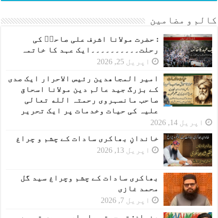
کالم و مضامین
: حضرت مولانا اشرف علی صاحبؒ کی
رحلت۔۔۔۔۔۔۔۔۔۔ایک عہد کا خاتمہ
اپریل 25, 2026
امیر المجاھدین رئیس الاحرار ایک صدی
کے بزرگ جید عالم دین مولانا اسحاق
صاحب مانسہروی رحمتہ الله تعالی
علیہ کی حیات وخدمات پر ایک تحریر
اپریل 14, 2026
خاندانِ بھاکری سادات کے چشم و چراغ
اپریل 13, 2026
بھاکری سادات کے چشم وچراغ سید گل
محمد غازی
اپریل 7, 2026
عنوان: تم جیتو یا ہارو ہمیں تم سے