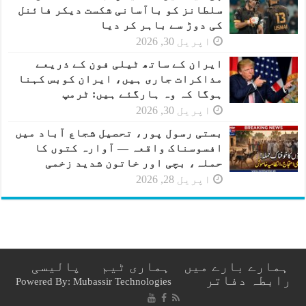
سلطانز کو باآسانی شکست دیکر فائنل
کی دوڑ سے باہر کر دیا
اپریل 30, 2026
ایران کے ساتھ ٹیلی فون کے ذریعے
مذاکرات جاری ہیں، ایران کوبس کہنا
ہوگا کہ وہ ہارگئے ہیں: ٹرمپ
اپریل 30, 2026
بستی رسول پور، تحصیل شجاع آباد میں
افسوسناک واقعہ — آوارہ کتوں کا
حملہ، بچی اور خاتون شدید زخمی
اپریل 28, 2026
ہمارے بارے میں
ہماری ٹیم
پالیسی
رابطہ دفاتر
Powered By: Mubassir Technologies