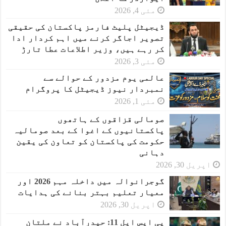
مئی 4, 2026
ڈیجیٹل پلیٹ فارمز پاکستان کی حقیقی
تصویر اجاگر کرنے میں اہم کردار ادا
کر رہے ہیں، وزیر اطلاعات عطا تارڑ
مئی 3, 2026
عالمی یوم مزدور کے حوالے سے
نمبردار نیوز ڈیجیٹل کا پروگرام
مئی 1, 2026
صومالی قزاقوں کے ہاتھوں
پاکستانیوں کے اغوا کے بعد صومالیہ
حکومت کی پاکستان کو تعاون کی یقین
دہانی
اپریل 30, 2026
گوجرانوالہ میں داخلہ مہم 2026 اور
معیار تعلیم بہتر بنانے کی ہدایات
اپریل 30, 2026
پی ایس ایل 11: حیدرآباد نے ملتان