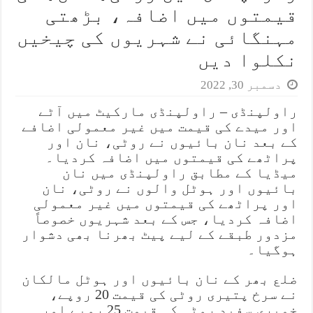
قیمتوں میں اضافہ، بڑھتی
مہنگائی نے شہریوں کی چیخیں
نکلوا دیں
دسمبر 30, 2022
راولپنڈی – راولپنڈی مارکیٹ میں آٹے
اور میدے کی قیمت میں غیر معمولی اضافے
کے بعد نان بائیوں نے روٹی، نان اور
پراٹھے کی قیمتوں میں اضافہ کردیا۔
میڈیا کے مطابق راولپنڈی میں نان
بائیوں اور ہوٹل والوں نے روٹی، نان
اور پراٹھے کی قیمتوں میں غیر معمولی
اضافہ کردیا، جس کے بعد شہریوں خصوصاً
مزدور طبقے کے لیے پیٹ بھرنا بھی دشوار
ہوگیا۔
ضلع بھر کے نان بائیوں اور ہوٹل مالکان
نے سرخ پتیری روٹی کی قیمت 20 روپے،
خمیری سفید روٹی کی قیمت 25 روپے اور